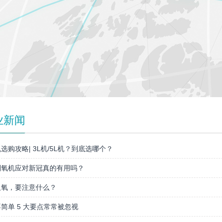
业新闻
选购攻略| 3L机/5L机？到底选哪个？
制氧机应对新冠真的有用吗？
吸氧，要注意什么？
简单 5 大要点常常被忽视