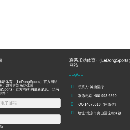
阅
联系乐动体育·（LeDongSport
网站
动体育·（LeDongSports）官方网站
表，您将更新乐动体育
联系人: 神鹿医疗
ngSports）官方网站 的最新消息。 填写
邮件：
联系电话: 400-993-6860
QQ:14675016（同微信）
地址: 北京市房山区琉璃河镇