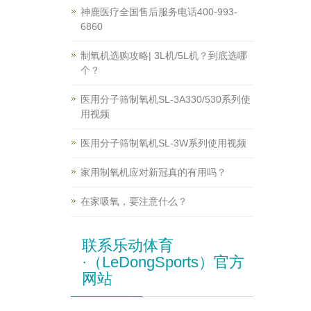
神鹿医疗全国售后服务电话400-993-
6860
制氧机选购攻略| 3L机/5L机？到底选哪
个？
医用分子筛制氧机SL-3A330/530系列使
用视频
医用分子筛制氧机SL-3W系列使用视频
家用制氧机应对新冠真的有用吗？
在家吸氧，要注意什么？
联系乐动体育
·（LeDongSports）官方
网站