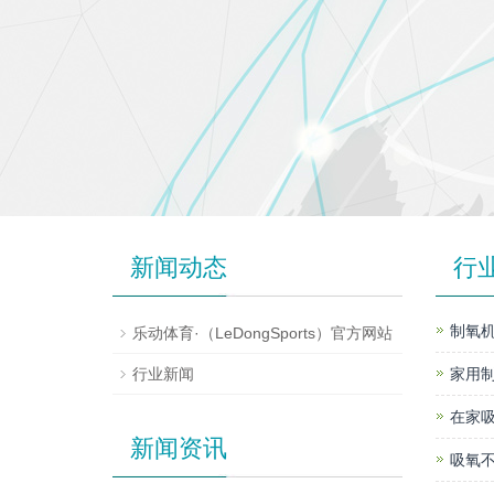
新闻动态
行
制氧机
乐动体育·（LeDongSports）官方网站
行业新闻
家用
在家
新闻资讯
吸氧不