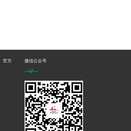
s）官方
微信公众号