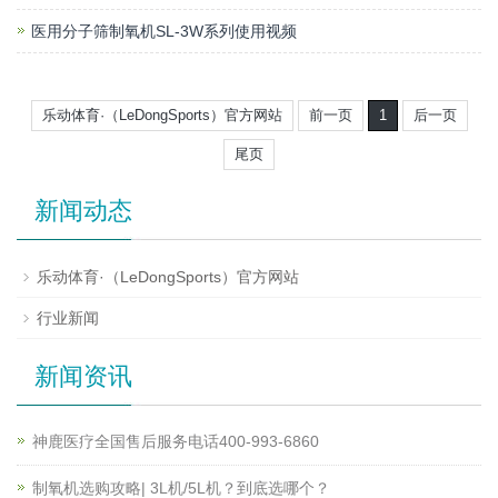
医用分子筛制氧机SL-3W系列使用视频
乐动体育·（LeDongSports）官方网站
前一页
1
后一页
尾页
新闻动态
乐动体育·（LeDongSports）官方网站
行业新闻
新闻资讯
神鹿医疗全国售后服务电话400-993-6860
制氧机选购攻略| 3L机/5L机？到底选哪个？