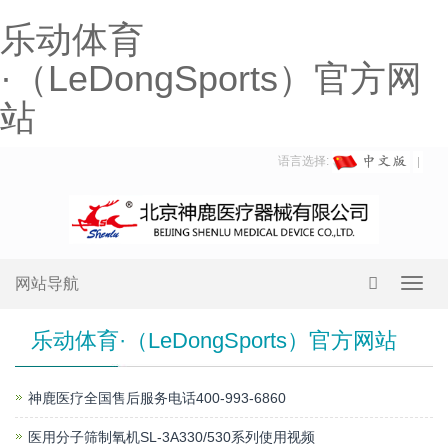
乐动体育
·（LeDongSports）官方网
站
语言选择:
网站导航
Toggl
navig
乐动体育·（LeDongSports）官方网站
神鹿医疗全国售后服务电话400-993-6860
医用分子筛制氧机SL-3A330/530系列使用视频