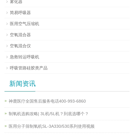
雾化器
简易呼吸器
医用空气压缩机
空氧混合器
空氧混合仪
急救转运呼吸机
呼吸管路硅胶类产品
新闻资讯
神鹿医疗全国售后服务电话400-993-6860
制氧机选购攻略| 3L机/5L机？到底选哪个？
医用分子筛制氧机SL-3A330/530系列使用视频