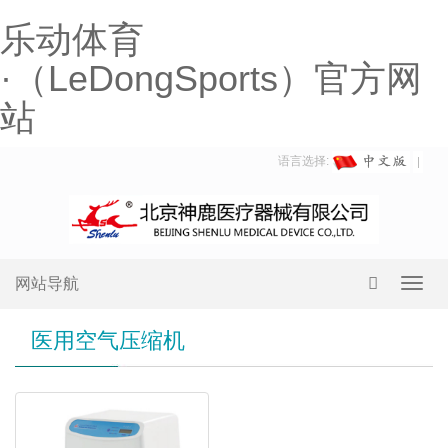
乐动体育
·（LeDongSports）官方网
站
语言选择:
网站导航
Toggl
navig
医用空气压缩机