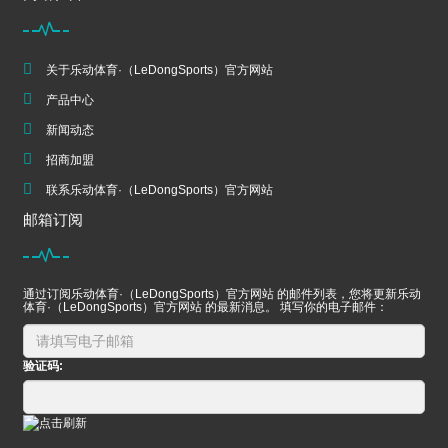
关于乐动体育·（LeDongSports）官方网站
产品中心
新闻动态
招商加盟
联系乐动体育·（LeDongSports）官方网站
邮箱订阅
通过订阅乐动体育·（LeDongSports）官方网站 的邮件列表，您将更新乐动
体育·（LeDongSports）官方网站 的最新消息。 填写你的电子邮件：
验证码: