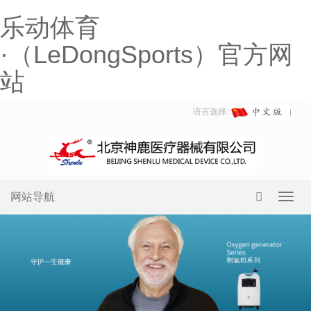
乐动体育
·（LeDongSports）官方网
站
语言选择:
网站导航
Toggl
navig