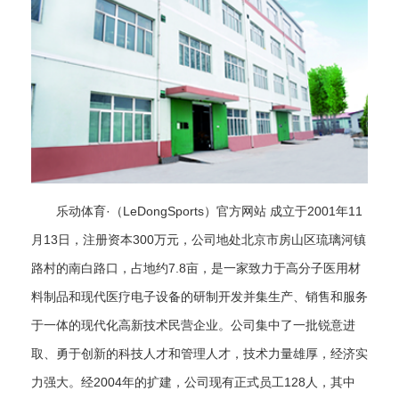
乐动体育·（LeDongSports）官方网站 成立于2001年11
月13日，注册资本300万元，公司地处北京市房山区琉璃河镇
路村的南白路口，占地约7.8亩，是一家致力于高分子医用材
料制品和现代医疗电子设备的研制开发并集生产、销售和服务
于一体的现代化高新技术民营企业。公司集中了一批锐意进
取、勇于创新的科技人才和管理人才，技术力量雄厚，经济实
力强大。经2004年的扩建，公司现有正式员工128人，其中