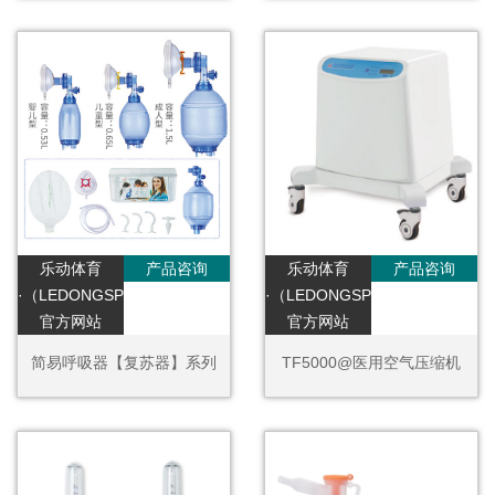
乐动体育
产品咨询
乐动体育
产品咨询
·（LEDONGSPORTS）
·（LEDONGSPORTS）
官方网站
官方网站
简易呼吸器【复苏器】系列
TF5000@医用空气压缩机