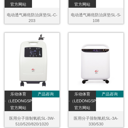
官方网站
官方网站
电动透气褥疮防治床垫SL-C-
电动透气褥疮防治床垫SL-S-
203
108
乐动体育
产品咨询
乐动体育
产品咨询
·（LEDONGSPORTS）
·（LEDONGSPORTS）
官方网站
官方网站
医用分子筛制氧机SL-3W-
医用分子筛制氧机SL-3A-
510/520/820/1020
330/530