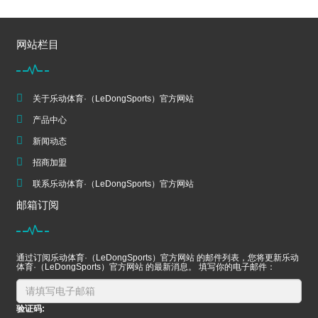
网站栏目
关于乐动体育·（LeDongSports）官方网站
产品中心
新闻动态
招商加盟
联系乐动体育·（LeDongSports）官方网站
邮箱订阅
通过订阅乐动体育·（LeDongSports）官方网站 的邮件列表，您将更新乐动
体育·（LeDongSports）官方网站 的最新消息。 填写你的电子邮件：
验证码: