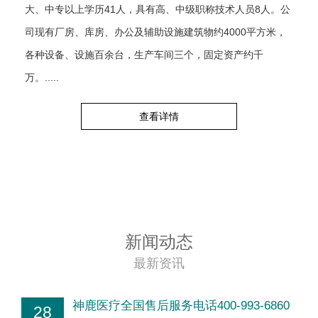
大、中专以上学历41人，具有高、中级职称技术人员8人。公
司现有厂房、库房、办公及辅助设施建筑物约4000平方米，
各种设备、设施百余台，生产车间三个，固定资产约千
万。.....
查看详情
新闻动态
最新资讯
神鹿医疗全国售后服务电话400-993-6860
28