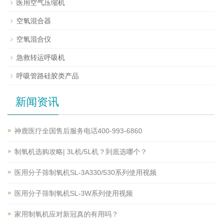
医用空气压缩机
空氧混合器
空氧混合仪
急救转运呼吸机
呼吸管路硅胶类产品
新闻资讯
神鹿医疗全国售后服务电话400-993-6860
制氧机选购攻略| 3L机/5L机？到底选哪个？
医用分子筛制氧机SL-3A330/530系列使用视频
医用分子筛制氧机SL-3W系列使用视频
家用制氧机应对新冠真的有用吗？