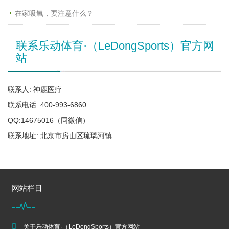
在家吸氧，要注意什么？
联系乐动体育·（LeDongSports）官方网
站
联系人: 神鹿医疗
联系电话: 400-993-6860
QQ:14675016（同微信）
联系地址: 北京市房山区琉璃河镇
网站栏目
关于乐动体育·（LeDongSports）官方网站